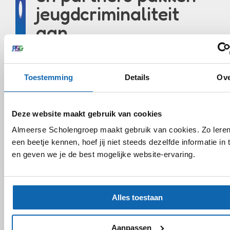
jeugdcriminaliteit
aan
Artikel
Toestemming
Details
Ov
Deze website maakt gebruik van cookies
Samenwerking ’s
Almeerse Scholengroep maakt gebruik van cookies. Zo leren
Heeren Loo en
een beetje kennen, hoef jij niet steeds dezelfde informatie in 
en geven we je de best mogelijke website-ervaring.
Praktijkonderwijs
opnieuw bekrachtigd
Alles toestaan
Artikel
Aanpassen