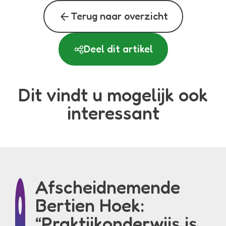
arrow_back
Terug naar overzicht
Deel dit artikel
Dit vindt u mogelijk ook
interessant
Afscheidnemende
Bertien Hoek:
“Praktijkonderwijs is