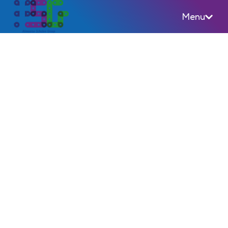
Menu
Almeerse Scholen Groep (ASG)
Demissionair minister voor
PO en VO praat in Almere
over lerarentekort