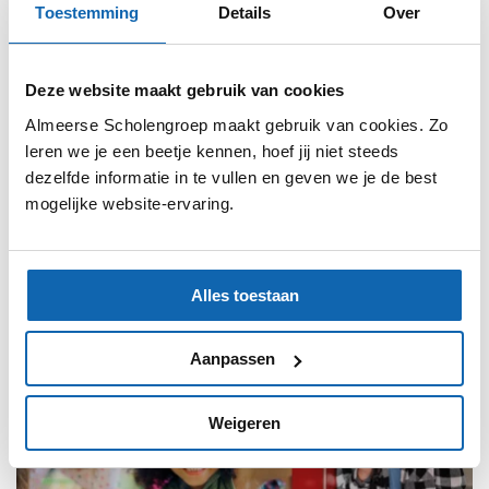
Toestemming
Details
Over
(v)so, mbo en hbo hebben we het afgelopen
schooljaar hard gewerkt aan de Almeerse
Onderwijsagenda. Hierin spreken we af hoe we
Deze website maakt gebruik van cookies
ons de komende jaren gezamenlijk inzetten voor
Almeerse Scholengroep maakt gebruik van cookies. Zo
de kinderen en jongeren in Almere. We willen
leren we je een beetje kennen, hoef jij niet steeds
zorgen voor optimale ontwikkelkansen voor
dezelfde informatie in te vullen en geven we je de best
iedereen, onder meer door armoede te
mogelijke website-ervaring.
bestrijden.”
Alles toestaan
Lees meer
Aanpassen
Weigeren