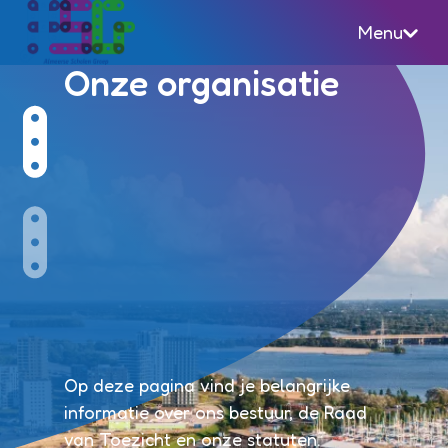
Menu
Almeerse Scholen Groep (ASG)
Onze organisatie
Op deze pagina vind je belangrijke
informatie over ons bestuur, de Raad
van Toezicht en onze statuten.