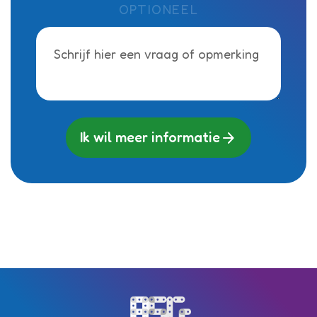
OPTIONEEL
arrow_forward
Ik wil meer informatie
Almeerse Scholen Groep (ASG)