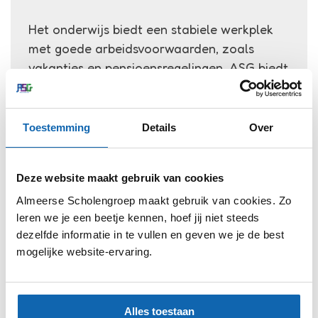
Het onderwijs biedt een stabiele werkplek
met goede arbeidsvoorwaarden, zoals
vakanties en pensioensregelingen. ASG biedt
je daarnaast ook extraatjes zoals
een Lifecheck, en een fietsregeling. Je krijgt
de kans om jezelf verder te ontwikkelen,
Toestemming
Details
Over
zowel professioneel als persoonlijk, door
middel van trainingen en bijscholing.
Deze website maakt gebruik van cookies
Almeerse Scholengroep maakt gebruik van cookies. Zo
leren we je een beetje kennen, hoef jij niet steeds
Persoonlijk traject
dezelfde informatie in te vullen en geven we je de best
mogelijke website-ervaring.
tijdens je switch
Een carrièreswitch is niet altijd even
Alles toestaan