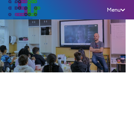
Menu
Almeerse Scholen Groep (ASG)
Maak jouw carrièreswitch
bij ASG